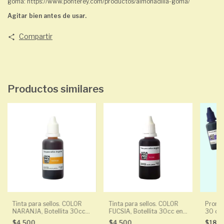
goma: https://www.ponterey.com/productos/almohadilla-goma/
Agitar bien antes de usar.
Compartir
Productos similares
Tinta para sellos. COLOR
Tinta para sellos. COLOR
Promo:
NARANJA, Botellita 30cc
FUCSIA, Botellita 30cc en
30 cc 
en base al agua.
base al agua.
TURQU
$4.500
$4.500
$18.