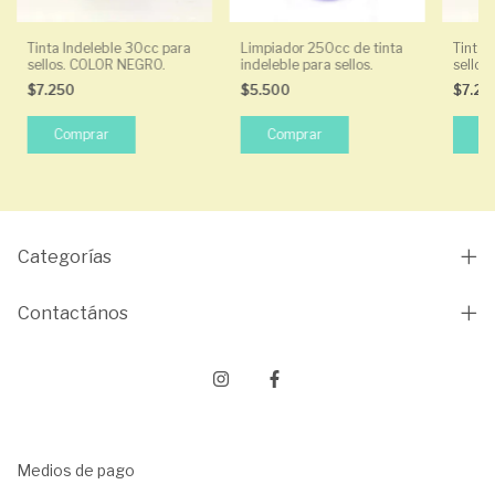
Tinta Indeleble 30cc para
Limpiador 250cc de tinta
Tinta 
sellos. COLOR NEGRO.
indeleble para sellos.
sellos
$7.250
$5.500
$7.2
Categorías
Contactános
Medios de pago