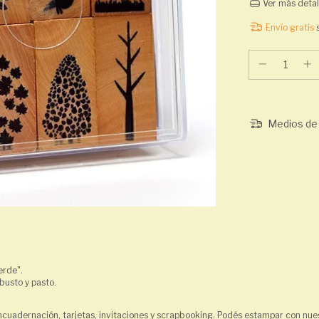
Ver más detal
Envío gratis
Medios de 
erde".
rbusto y pasto.
ncuadernación, tarjetas, invitaciones y scrapbooking. Podés estampar con nuest