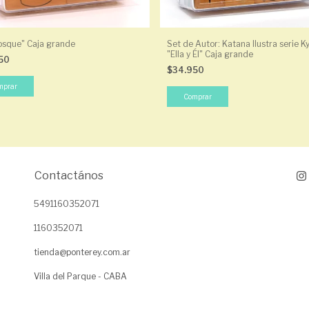
osque" Caja grande
Set de Autor: Katana Ilustra serie K
"Ella y Él" Caja grande
950
$34.950
Contactános
5491160352071
1160352071
tienda@ponterey.com.ar
Villa del Parque - CABA