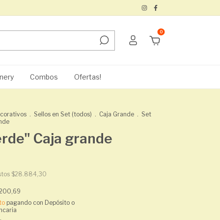
0
nery
Combos
Ofertas!
ecorativos
.
Sellos en Set (todos)
.
Caja Grande
.
Set
ande
erde" Caja grande
stos
$28.884,30
.200,69
to
pagando con Depósito o
ncaria