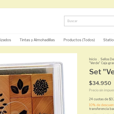
lizados
Tintas y Almohadillas
Productos (Todos)
Statio
Inicio
.
Sellos D
"Verde" Caja gr
Set "V
$34.950
Precio sin impue
24
cuotas de
$3
10% de descuen
transferencia ba