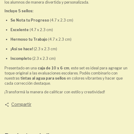
los alumnos de manera divertida y personalizada.
Incluye 5 sellos:
Se Nota tu Progreso
(4.7 x 2.3 cm)
Excelente
(4.7 x 2.3 cm)
Hermoso tu Trabajo
(4.7 x 2.3 cm)
¡Así se hace!
(2.3 x 2.3 cm)
Incompleto
(2.3 x 2.3 cm)
Presentado en una
caja de 10 x 6 cm
, este set es ideal para agregar un
toque original a las evaluaciones escolares. Podés combinarlo con
nuestras
tintas al agua para sellos
en colores vibrantes y hacer que
cada corrección destaque.
¡Transformá la manera de calificar con estilo y creatividad!
Compartir