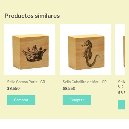
Productos similares
Sello Corona Paris - GR
Sello Caballito de Mar - GR
Sello 
GR
$8.550
$8.550
$8.5