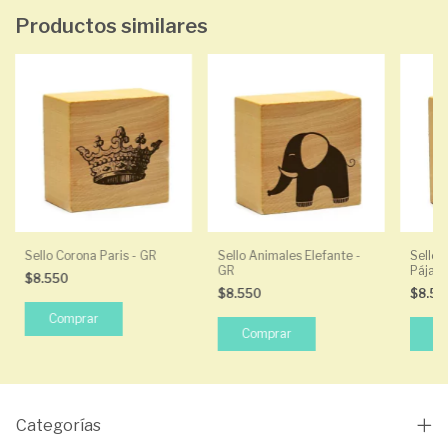
Productos similares
Sello Corona Paris - GR
Sello Animales Elefante -
Sello 
GR
Pájaro
$8.550
$8.550
$8.5
Categorías