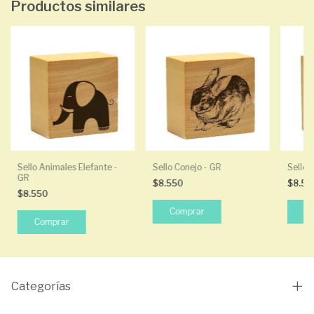
Productos similares
Sello Animales Elefante -
Sello Conejo - GR
Sello 
GR
$8.550
$8.5
$8.550
Categorías