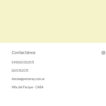
Contactános
5491160352071
1160352071
tienda@ponterey.com.ar
Villa del Parque - CABA