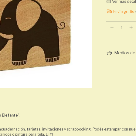
Ver más detal
Envío gratis
Medios de 
s Elefante
".
ncuadernación, tarjetas, invitaciones y scrapbooking. Podés estampar con nuest
ílicos o pintura para tela. DIY!