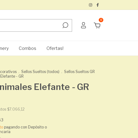
0
nery
Combos
Ofertas!
ecorativos
.
Sellos Sueltos (todos)
.
Sellos Sueltos GR
 Elefante - GR
nimales Elefante - GR
stos
$7.066,12
83
to
pagando con Depósito o
ncaria