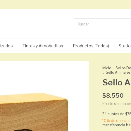
lizados
Tintas y Almohadillas
Productos (Todos)
Statio
Inicio
.
Sellos D
.
Sello Animales
Sello A
$8.550
Precio sin impue
24
cuotas de
$7
10% de descuen
transferencia ba