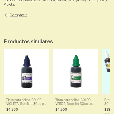
Colores disponibles: Amarillo, Coral, Fucsia, Naranja, Negro, Turquesa y
Violeta.
Compartir
Productos similares
Tinta para sellos. COLOR
Tinta para sellos. COLOR
Promo:
VIOLETA, Botellita 30cc en
VERDE, Botellita 30cc en
30 cc
base al agua.
base al agua.
TURQU
$4.500
$4.500
$18.
CORAL