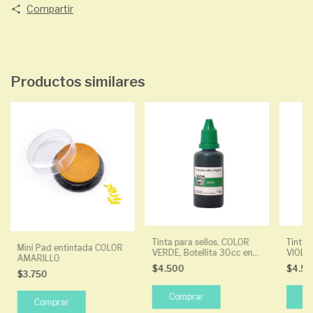
Compartir
Productos similares
Tinta para sellos. COLOR
Tinta 
Mini Pad entintada COLOR
VERDE, Botellita 30cc en
VIOLET
AMARILLO
base al agua.
base a
$4.500
$4.5
$3.750